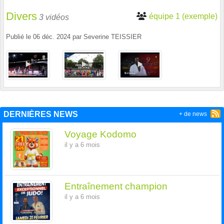
Divers
équipe 1 (exemple)
3 vidéos
Publié le
06 déc. 2024
par
Severine TEISSIER
DERNIÈRES NEWS
+ de news
Voyage Kodomo
il y a 6 mois
Entraînement champion
il y a 6 mois